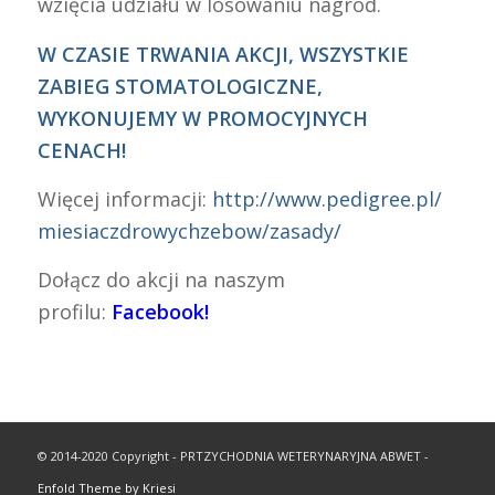
wzięcia udziału w losowaniu nagród.
W CZASIE TRWANIA AKCJI, WSZYSTKIE
ZABIEG STOMATOLOGICZNE,
WYKONUJEMY W PROMOCYJNYCH
CENACH!
Więcej informacji:
http://www.pedigree.pl/
miesiaczdrowychzebow/
zasady/
Dołącz do akcji na naszym
profilu:
Facebook!
© 2014-2020 Copyright - PRTZYCHODNIA WETERYNARYJNA ABWET -
Enfold Theme by Kriesi