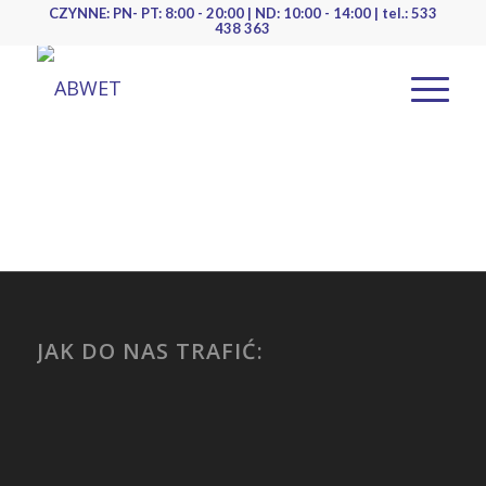
CZYNNE: PN- PT: 8:00 - 20:00 | ND: 10:00 - 14:00 | tel.: 533
438 363
JAK DO NAS TRAFIĆ: